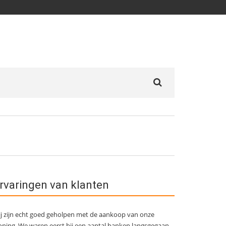
Search
for:
rvaringen van klanten
j zijn echt goed geholpen met de aankoop van onze
ning. We waren eerst bij een aantal banken langsgegaan