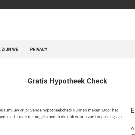
E ZIJN WE
PRIVACY
Gratis Hypotheek Check
E
 wij z.sm. uw vrijblijvende hypotheekcheck kunnen maken. Door het
oed inzicht over de mogelijkheden die ook voor u van toepassing zijn
Wi
wo