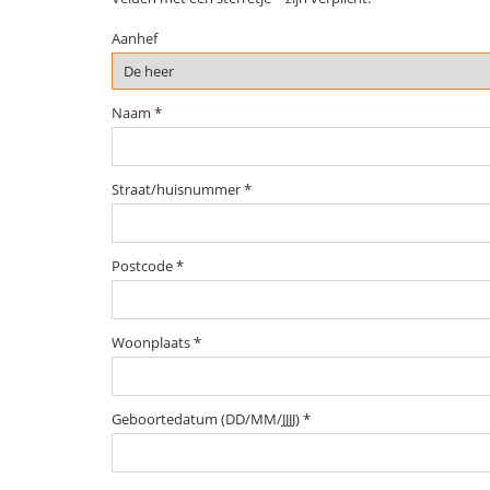
Aanhef
Naam *
Straat/huisnummer *
Postcode *
Woonplaats *
Geboortedatum (DD/MM/JJJJ) *