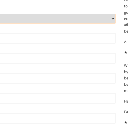
to
go
ec
af
be
A.
★
Wi
hy
be
be
mo
Ha
Fa
★